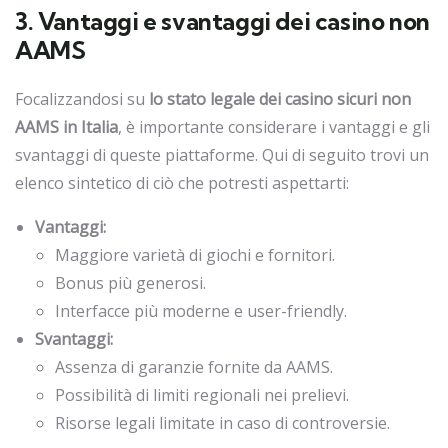
3. Vantaggi e svantaggi dei casino non
AAMS
Focalizzandosi su
lo stato legale dei casino sicuri non
AAMS in Italia
, è importante considerare i vantaggi e gli
svantaggi di queste piattaforme. Qui di seguito trovi un
elenco sintetico di ciò che potresti aspettarti:
Vantaggi:
Maggiore varietà di giochi e fornitori.
Bonus più generosi.
Interfacce più moderne e user-friendly.
Svantaggi:
Assenza di garanzie fornite da AAMS.
Possibilità di limiti regionali nei prelievi.
Risorse legali limitate in caso di controversie.