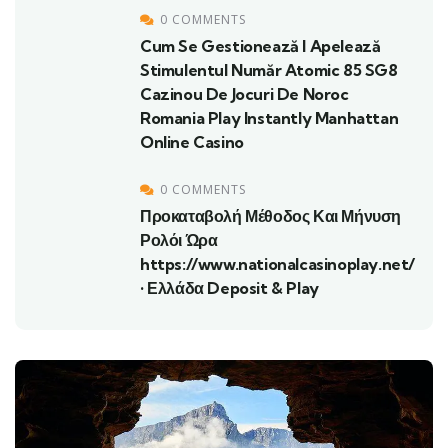
0 COMMENTS
Cum Se Gestionează I Apelează
Stimulentul Număr Atomic 85 SG8
Cazinou De Jocuri De Noroc
Romania Play Instantly Manhattan
Online Casino
0 COMMENTS
Προκαταβολή Μέθοδος Και Μήνυση
Ρολόι Ώρα
https://www.nationalcasinoplay.net/
• Ελλάδα Deposit & Play