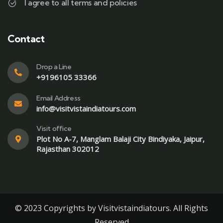
I agree to all terms and policies
Contact
Drop a Line
+9196105 33366
Email Address
info@visitvistaindiatours.com
Visit office
Plot No A-7, Manglam Balaji City Bindiyaka, Jaipur,
Rajasthan 302012
© 2023 Copyrights by Visitvistaindiatours. All Rights
Reserved