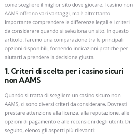
come scegliere il miglior sito dove giocare. I casino non
AAMS offrono vari vantaggi, ma è altrettanto
importante comprendere le differenze legali e i criteri
da considerare quando si seleziona un sito. In questo
articolo, faremo una comparazione tra le principali
opzioni disponibili, fornendo indicazioni pratiche per
aiutarti a prendere la decisione giusta.
1. Criteri di scelta per i casino sicuri
non AAMS
Quando si tratta di scegliere un casino sicuro non
AAMS, ci sono diversi criteri da considerare. Dovresti
prestare attenzione alla licenza, alla reputazione, alle
opzioni di pagamento e alle recensioni degli utenti. Di
seguito, elenco gli aspetti più rilevanti: