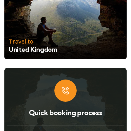
Travel to
United Kingdom
Quick booking process