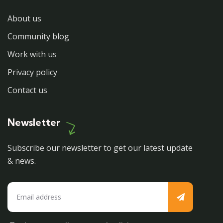
About us
Community blog
Work with us
Privacy policy
Contact us
Newsletter
Subscribe our newsletter to get our latest update
& news.