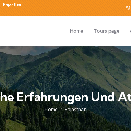
2, Rajasthan
Home
Tours page
sche Erfahrungen Und A
Home
Rajasthan