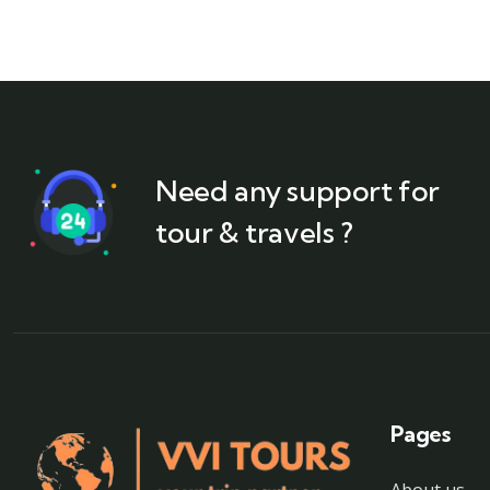
Need any support for
tour & travels ?
Pages