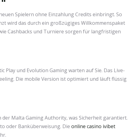
 neuen Spielern ohne Einzahlung Credits einbringt. So
rgänzt wird das durch ein großzügiges Willkommenspaket
wie Cashbacks und Turniere sorgen für langfristigen
c Play und Evolution Gaming warten auf Sie. Das Live-
eling. Die mobile Version ist optimiert und läuft flüssig
n der Malta Gaming Authority, was Sicherheit garantiert.
ypto oder Banküberweisung. Die
online casino ivibet
hr.