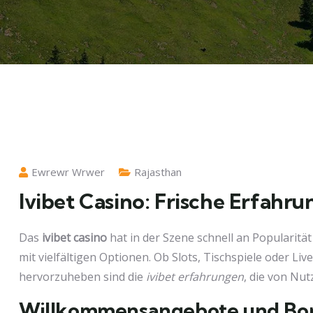
Ewrewr Wrwer
Rajasthan
Ivibet Casino: Frische Erfahr
Das
ivibet casino
hat in der Szene schnell an Popularit
mit vielfältigen Optionen. Ob Slots, Tischspiele oder Liv
hervorzuheben sind die
ivibet erfahrungen
, die von Nut
Willkommensangebote und Bo