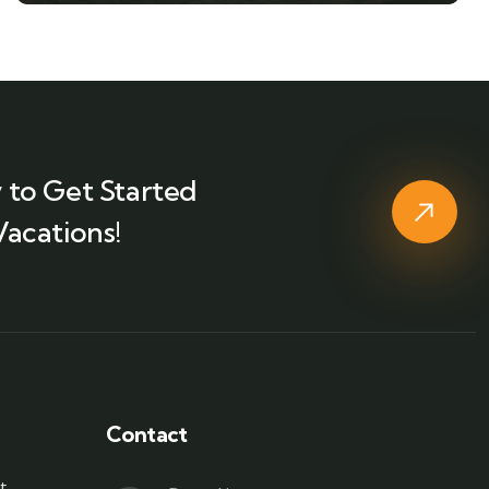
 to Get Started
Vacations!
Contact
t