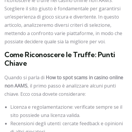
riconoscere le truffe nei casinò online non AAMS.
Scegliere il sito giusto è fondamentale per garantirsi
un’esperienza di gioco sicura e divertente. In questo
articolo, analizzeremo diversi criteri di selezione,
mettendo a confronto varie piattaforme, in modo che
possiate decidere quale sia la migliore per voi.
Come Riconoscere le Truffe: Punti
Chiave
Quando si parla di
How to spot scams in casino online
non AAMS
, il primo passo è analizzare alcuni punti
chiave. Ecco cosa dovete considerare:
Licenza e regolamentazione: verificate sempre se il
sito possiede una licenza valida.
Recensioni degli utenti: cercate feedback e opinioni
di altri giocatori.