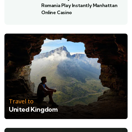
Romania Play Instantly Manhattan
Online Casino
Travel to
United Kingdom