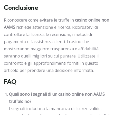
Conclusione
Riconoscere come evitare le truffe in
casino online non
AAMS
richiede attenzione e ricerca. Ricordatevi di
controllare la licenza, le recensioni, i metodi di
pagamento e l’assistenza clienti. I casinò che
mostreranno maggiore trasparenza e affidabilità
saranno quelli migliori su cui puntare. Utilizzate il
confronto e gli approfondimenti forniti in questo
articolo per prendere una decisione informata.
FAQ
Quali sono i segnali di un casinò online non AAMS
truffaldino?
I segnali includono la mancanza di licenze valide,