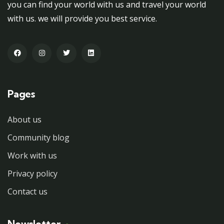
you can find your world with us and travel your world
with us. we will provide you best service.
Pages
About us
Community blog
Work with us
Privacy policy
Contact us
Newsletter