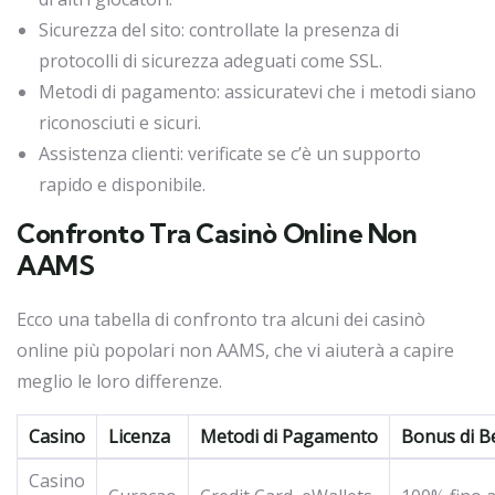
Sicurezza del sito: controllate la presenza di
protocolli di sicurezza adeguati come SSL.
Metodi di pagamento: assicuratevi che i metodi siano
riconosciuti e sicuri.
Assistenza clienti: verificate se c’è un supporto
rapido e disponibile.
Confronto Tra Casinò Online Non
AAMS
Ecco una tabella di confronto tra alcuni dei casinò
online più popolari non AAMS, che vi aiuterà a capire
meglio le loro differenze.
Casino
Licenza
Metodi di Pagamento
Bonus di B
Casino