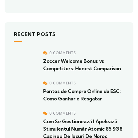
RECENT POSTS
0 COMMENTS
Zoccer Welcome Bonus vs
Competitors: Honest Comparison
0 COMMENTS
Pontos de Compra Online da ESC:
Como Ganhar e Resgatar
0 COMMENTS
Cum Se Gestionează I Apelează
Stimulentul Număr Atomic 85 SG8
Cazinou De Jocuri De Noroc