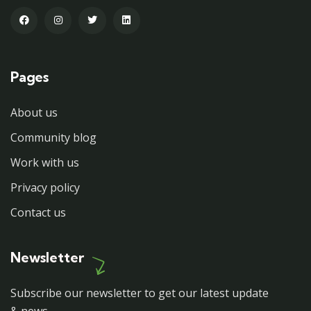
Pages
About us
Community blog
Work with us
Privacy policy
Contact us
Newsletter
Subscribe our newsletter to get our latest update