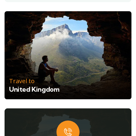
Travel to
United Kingdom