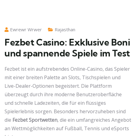
Ewrewr Wrwer
Rajasthan
Fezbet Casino: Exklusive Boni
und spannende Spiele im Test
Fezbet ist ein aufstrebendes Online-Casino, das Spieler
mit einer breiten Palette an Slots, Tischspielen und
Live-Dealer-Optionen begeistert. Die Plattform
überzeugt durch ihre moderne Benutzeroberfläche
und schnelle Ladezeiten, die für ein flüssiges
Spielerlebnis sorgen. Besonders hervorzuheben sind
die
Fezbet Sportwetten
, die ein umfangreiches Angebot
an Wettmöglichkeiten auf Fußball, Tennis und eSports