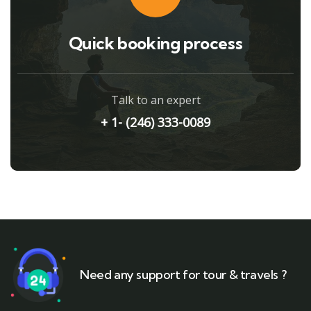
Quick booking process
Talk to an expert
+ 1- (246) 333-0089
Need any support for tour & travels ?