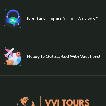
Need any support for tour & travels ?
Ready to Get Started With Vacations!