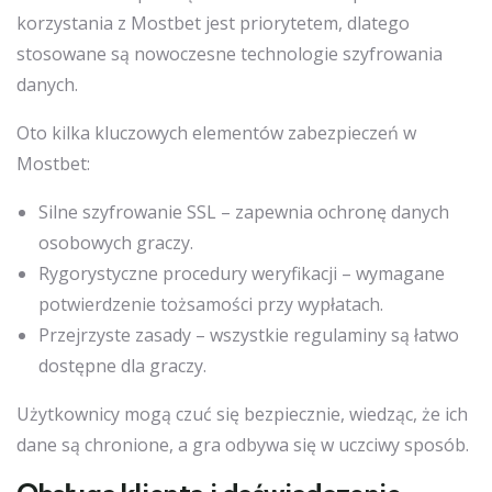
korzystania z Mostbet jest priorytetem, dlatego
stosowane są nowoczesne technologie szyfrowania
danych.
Oto kilka kluczowych elementów zabezpieczeń w
Mostbet:
Silne szyfrowanie SSL – zapewnia ochronę danych
osobowych graczy.
Rygorystyczne procedury weryfikacji – wymagane
potwierdzenie tożsamości przy wypłatach.
Przejrzyste zasady – wszystkie regulaminy są łatwo
dostępne dla graczy.
Użytkownicy mogą czuć się bezpiecznie, wiedząc, że ich
dane są chronione, a gra odbywa się w uczciwy sposób.