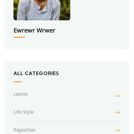
Ewrewr Wrwer
ALL CATEGORIES
casino
Life Style
Rajasthan