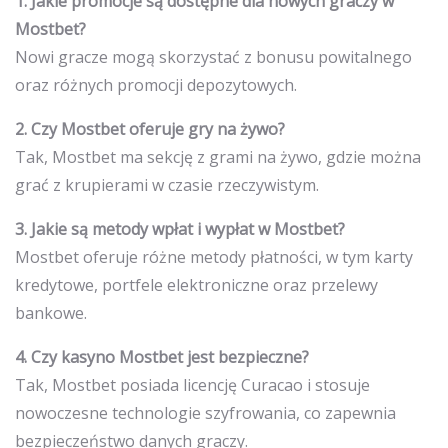
1. Jakie promocje są dostępne dla nowych graczy w
Mostbet?
Nowi gracze mogą skorzystać z bonusu powitalnego
oraz różnych promocji depozytowych.
2. Czy Mostbet oferuje gry na żywo?
Tak, Mostbet ma sekcję z grami na żywo, gdzie można
grać z krupierami w czasie rzeczywistym.
3. Jakie są metody wpłat i wypłat w Mostbet?
Mostbet oferuje różne metody płatności, w tym karty
kredytowe, portfele elektroniczne oraz przelewy
bankowe.
4. Czy kasyno Mostbet jest bezpieczne?
Tak, Mostbet posiada licencję Curacao i stosuje
nowoczesne technologie szyfrowania, co zapewnia
bezpieczeństwo danych graczy.