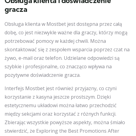
Obsługa klienta i doświadczenie
gracza
Obsługa klienta w Mostbet jest dostępna przez całą
dobę, co jest niezwykle ważne dla graczy, którzy mogą
potrzebować pomocy w każdej chwili. Można
skontaktować się z zespołem wsparcia poprzez czat na
żywo, e-mail oraz telefon. Udzielane odpowiedzi są
szybkie i profesjonalne, co znacząco wpływa na
pozytywne doświadczenie gracza.
Interfejs Mostbet jest również przyjazny, co czyni
korzystanie z kasyna jeszcze prostszym. Dzięki
estetycznemu układowi można łatwo przechodzić
między sekcjami oraz korzystać z różnych funkcji.
Zbierając wszystkie powyższe aspekty, można śmiało
stwierdzić, że Exploring the Best Promotions After