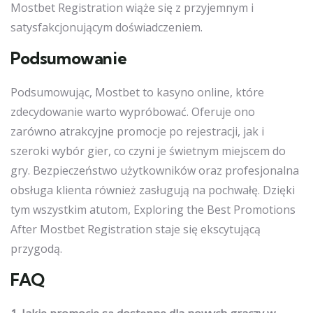
Mostbet Registration wiąże się z przyjemnym i
satysfakcjonującym doświadczeniem.
Podsumowanie
Podsumowując, Mostbet to kasyno online, które
zdecydowanie warto wypróbować. Oferuje ono
zarówno atrakcyjne promocje po rejestracji, jak i
szeroki wybór gier, co czyni je świetnym miejscem do
gry. Bezpieczeństwo użytkowników oraz profesjonalna
obsługa klienta również zasługują na pochwałę. Dzięki
tym wszystkim atutom, Exploring the Best Promotions
After Mostbet Registration staje się ekscytującą
przygodą.
FAQ