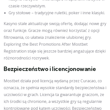
czasie rzeczywistym.
Gry stołowe – tradycyjne ruletki, poker i inne klasyki.
Kasyno stale aktualizuje swoją ofertę, dodając nowe gry
oraz funkcje. Gracze mogą również korzystać z opcji
filtrowania, co ułatwia znalezienie ulubionej gry.
Exploring the Best Promotions After Mostbet
Registration staje się jeszcze bardziej angażujące dzięki
różnorodności rozrywek.
Bezpieczeństwo i licencjonowanie
Mostbet działa pod licencją wydaną przez Curacao, co
oznacza, że spełnia wysokie standardy bezpieczeństwa i
uczciwości w grach. Licencja ta gwarantuje graczom, że
ich środki są chronione, a wszystkie gry są regularnie
kontrolowane pod kątem uczciwości. Bezpieczeństwo