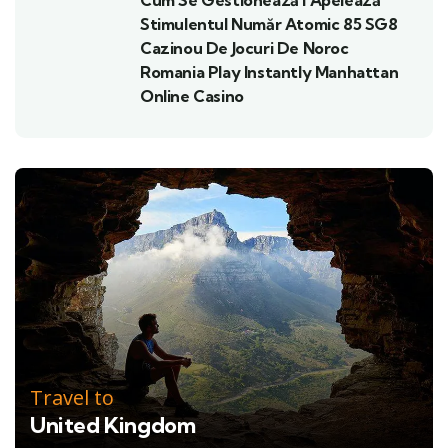
Cum Se Gestionează I Apelează
Stimulentul Număr Atomic 85 SG8
Cazinou De Jocuri De Noroc
Romania Play Instantly Manhattan
Online Casino
Travel to
United Kingdom