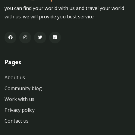
you can find your world with us and travel your world
with us. we will provide you best service.
Pages
About us
Community blog
Work with us
Privacy policy
Contact us