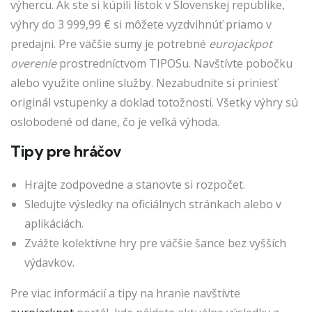
výhercu. Ak ste si kúpili lístok v Slovenskej republike,
výhry do 3 999,99 € si môžete vyzdvihnúť priamo v
predajni. Pre väčšie sumy je potrebné
eurojackpot
overenie
prostredníctvom TIPOSu. Navštívte pobočku
alebo využite online služby. Nezabudnite si priniesť
originál vstupenky a doklad totožnosti. Všetky výhry sú
oslobodené od dane, čo je veľká výhoda.
Tipy pre hráčov
Hrajte zodpovedne a stanovte si rozpočet.
Sledujte výsledky na oficiálnych stránkach alebo v
aplikáciách.
Zvážte kolektívne hry pre väčšie šance bez vyšších
výdavkov.
Pre viac informácií a tipy na hranie navštívte