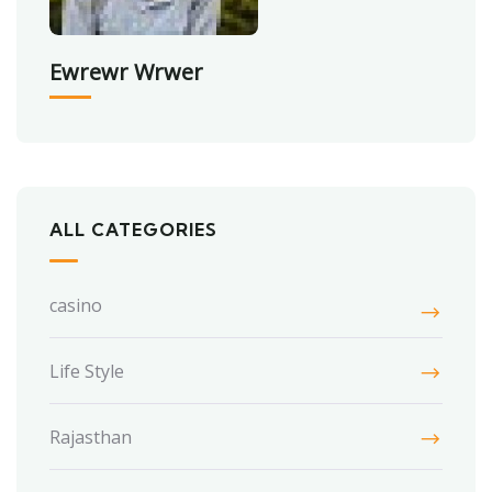
Ewrewr Wrwer
ALL CATEGORIES
casino
Life Style
Rajasthan