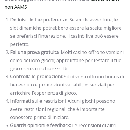
non AAMS
Definisci le tue preferenze:
Se ami le avventure, le
slot dinamiche potrebbero essere la scelta migliore;
se preferisci l’interazione, il casinò live può essere
perfetto.
Fai una prova gratuita:
Molti casino offrono versioni
demo dei loro giochi; approfittane per testare il tuo
gioco senza rischiare soldi.
Controlla le promozioni:
Siti diversi offrono bonus di
benvenuto e promozioni variabili, essenziali per
arricchire l’esperienza di gioco.
Informati sulle restrizioni:
Alcuni giochi possono
avere restrizioni regionali che è importante
conoscere prima di iniziare.
Guarda opinioni e feedback:
Le recensioni di altri