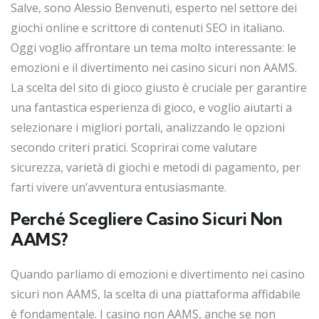
Salve, sono Alessio Benvenuti, esperto nel settore dei
giochi online e scrittore di contenuti SEO in italiano.
Oggi voglio affrontare un tema molto interessante: le
emozioni e il divertimento nei casino sicuri non AAMS.
La scelta del sito di gioco giusto è cruciale per garantire
una fantastica esperienza di gioco, e voglio aiutarti a
selezionare i migliori portali, analizzando le opzioni
secondo criteri pratici. Scoprirai come valutare
sicurezza, varietà di giochi e metodi di pagamento, per
farti vivere un’avventura entusiasmante.
Perché Scegliere Casino Sicuri Non
AAMS?
Quando parliamo di emozioni e divertimento nei casino
sicuri non AAMS, la scelta di una piattaforma affidabile
è fondamentale. I casino non AAMS, anche se non