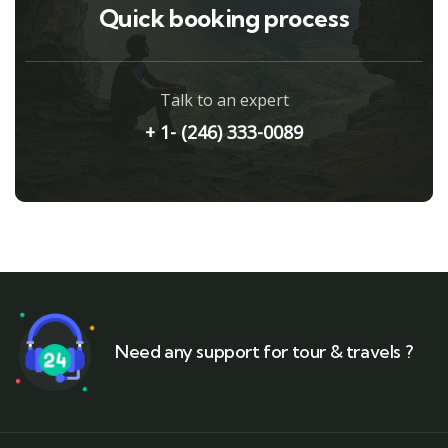
Quick booking process
Talk to an expert
+ 1- (246) 333-0089
Need any support for tour & travels ?