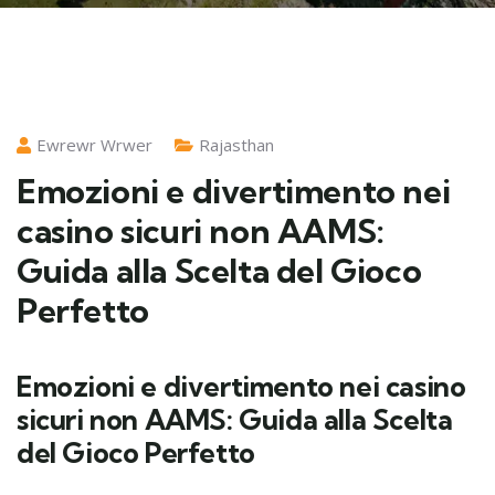
Ewrewr Wrwer
Rajasthan
Emozioni e divertimento nei
casino sicuri non AAMS:
Guida alla Scelta del Gioco
Perfetto
Emozioni e divertimento nei casino
sicuri non AAMS: Guida alla Scelta
del Gioco Perfetto