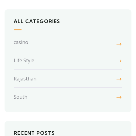
ALL CATEGORIES
casino
Life Style
Rajasthan
South
RECENT POSTS