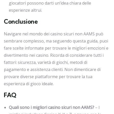
giocatori possono darti un’idea chiara delle
esperienze altrui.
Conclusione
Navigare nel mondo dei casino sicuri non AAMS può
sembrare complesso, ma seguendo questa guida, puoi
fare scelte informate per trovare le migliori emozioni e
divertimento nei casino. Ricorda di considerare tutti i
fattori: sicurezza, varietà di giochi, metodi di
pagamento e assistenza clienti. Non dimenticare di
provare diverse piattaforme per trovare la tua
esperienza di gioco ideale.
FAQ
Quali sono i migliori casino sicuri non AAMS?
– I