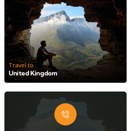
Travel to
United Kingdom