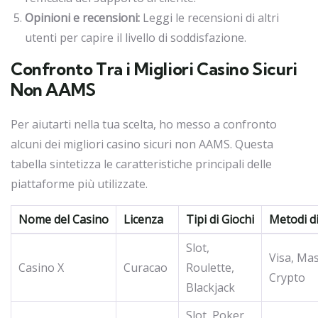
Opinioni e recensioni:
Leggi le recensioni di altri
utenti per capire il livello di soddisfazione.
Confronto Tra i Migliori Casino Sicuri
Non AAMS
Per aiutarti nella tua scelta, ho messo a confronto
alcuni dei migliori casino sicuri non AAMS. Questa
tabella sintetizza le caratteristiche principali delle
piattaforme più utilizzate.
Nome del Casino
Licenza
Tipi di Giochi
Metodi d
Slot,
Visa, Mas
Casino X
Curacao
Roulette,
Crypto
Blackjack
Slot, Poker,