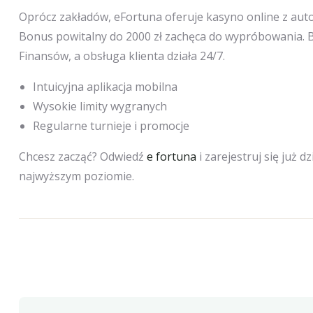
Oprócz zakładów, eFortuna oferuje kasyno online z aut
Bonus powitalny do 2000 zł zachęca do wypróbowania. B
Finansów, a obsługa klienta działa 24/7.
Intuicyjna aplikacja mobilna
Wysokie limity wygranych
Regularne turnieje i promocje
Chcesz zacząć? Odwiedź
e fortuna
i zarejestruj się już 
najwyższym poziomie.