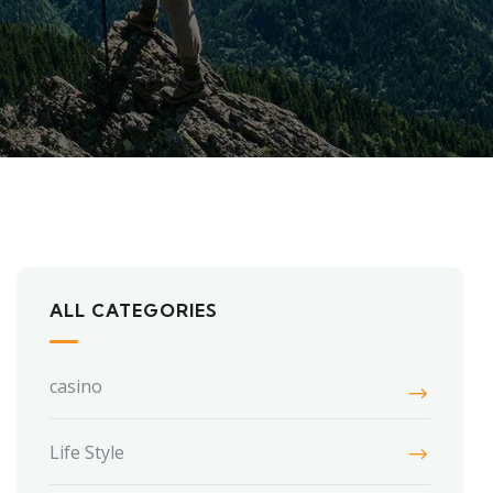
ALL CATEGORIES
casino
Life Style