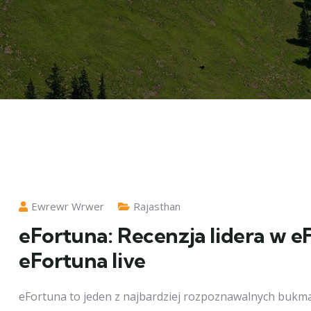
Ewrewr Wrwer
Rajasthan
eFortuna: Recenzja lidera w e
eFortuna live
eFortuna to jeden z najbardziej rozpoznawalnych bukma