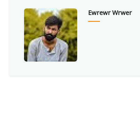
Ewrewr Wrwer