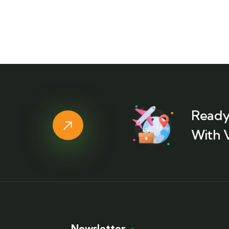
Ready
With 
Newsletter