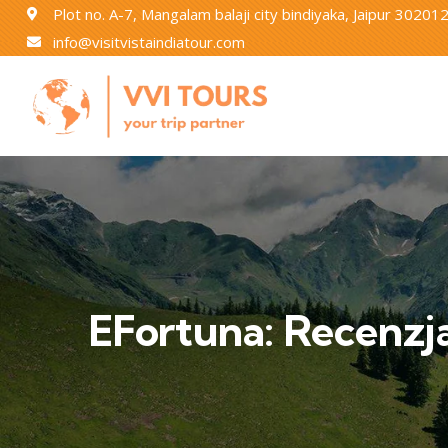
Plot no. A-7, Mangalam balaji city bindiyaka, Jaipur 30201
info@visitvistaindiatour.com
EFortuna: Recenzj