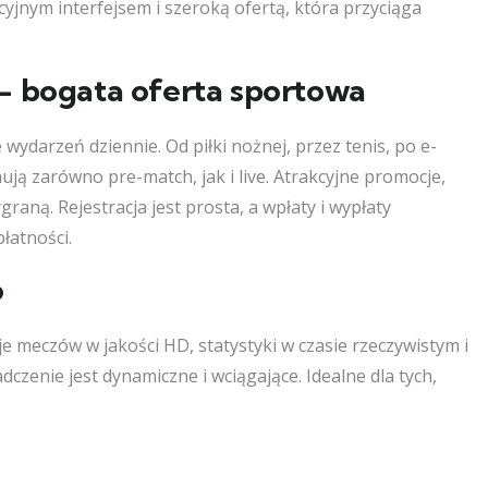
cyjnym interfejsem i szeroką ofertą, która przyciąga
– bogata oferta sportowa
 wydarzeń dziennie. Od piłki nożnej, przez tenis, po e-
ją zarówno pre-match, jak i live. Atrakcyjne promocje,
raną. Rejestracja jest prosta, a wpłaty i wypłaty
łatności.
o
 meczów w jakości HD, statystyki w czasie rzeczywistym i
czenie jest dynamiczne i wciągające. Idealne dla tych,