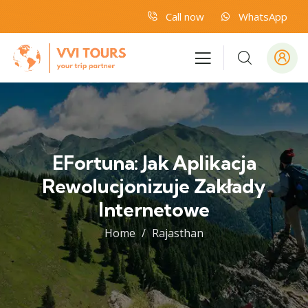
Call now
WhatsApp
EFortuna: Jak Aplikacja
Rewolucjonizuje Zakłady
Internetowe
Home
Rajasthan