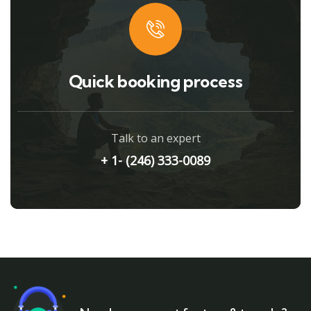
Quick booking process
Talk to an expert
+ 1- (246) 333-0089