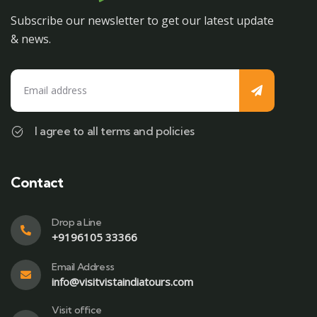
Subscribe our newsletter to get our latest update
& news.
I agree to all terms and policies
Contact
Drop a Line
+9196105 33366
Email Address
info@visitvistaindiatours.com
Visit office