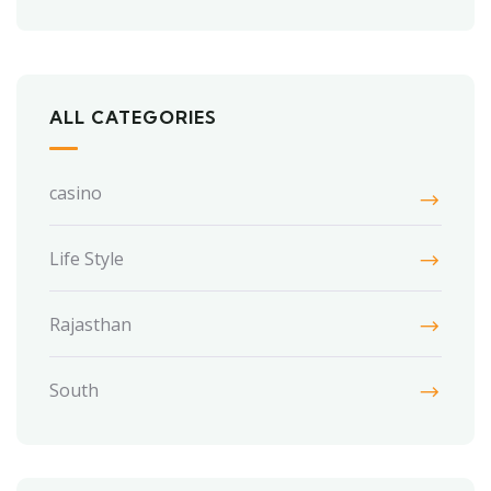
ALL CATEGORIES
casino
Life Style
Rajasthan
South