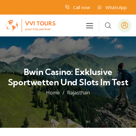
Call now
WhatsApp
Bwin Casino: Exklusive
Sportwetten Und Slots Im Test
Home
Rajasthan