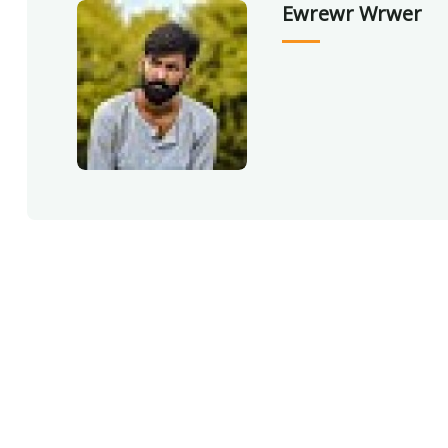
Ewrewr Wrwer