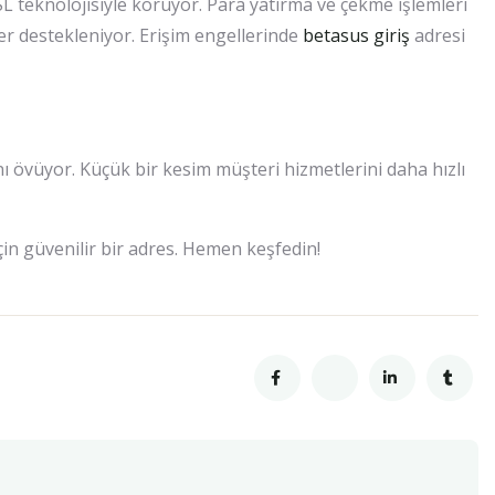
 SSL teknolojisiyle koruyor. Para yatırma ve çekme işlemleri
ler destekleniyor. Erişim engellerinde
betasus giriş
adresi
nı övüyor. Küçük bir kesim müşteri hizmetlerini daha hızlı
çin güvenilir bir adres. Hemen keşfedin!