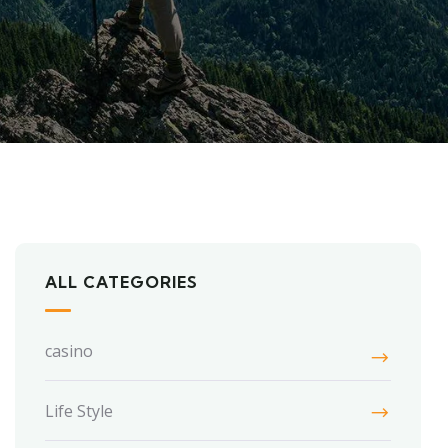
ALL CATEGORIES
casino
Life Style