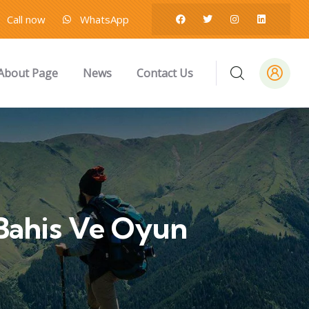
Call now
WhatsApp
About Page
News
Contact Us
 Bahis Ve Oyun