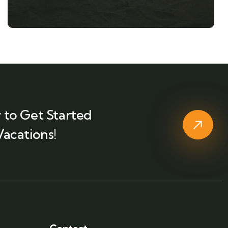
 to Get Started
Vacations!