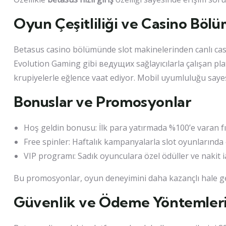
Oyun Çeşitliliği ve Casino Böl
Betasus casino bölümünde slot makinelerinden canlı cas
Evolution Gaming gibi ведущих sağlayıcılarla çalışan pla
krupiyelerle eğlence vaat ediyor. Mobil uyumluluğu sayes
Bonuslar ve Promosyonlar
Hoş geldin bonusu: İlk para yatırmada %100’e varan fı
Free spinler: Haftalık kampanyalarla slot oyunlarında 
VIP programı: Sadık oyunculara özel ödüller ve nakit i
Bu promosyonlar, oyun deneyimini daha kazançlı hale ge
Güvenlik ve Ödeme Yöntemler