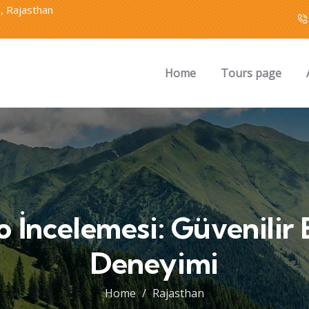
2, Rajasthan
Home
Tours page
o İncelemesi: Güvenilir
Deneyimi
Home
Rajasthan