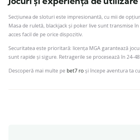
Jocuri și experiență de utilizare
Secțiunea de sloturi este impresionantă, cu mii de opțiun
Masa de ruletă, blackjack și poker live sunt transmise în
acces facil de pe orice dispozitiv.
Securitatea este prioritară: licența MGA garantează jocuri
sunt rapide și sigure. Retragerile se procesează în 24-48
Descoperă mai multe pe
bet7 ro
și începe aventura ta c