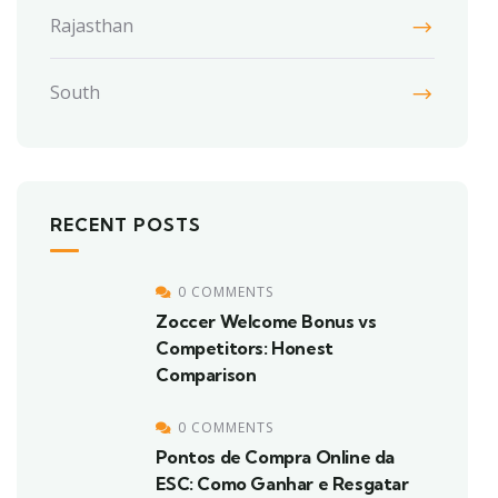
Rajasthan
South
RECENT POSTS
0 COMMENTS
Zoccer Welcome Bonus vs
Competitors: Honest
Comparison
0 COMMENTS
Pontos de Compra Online da
ESC: Como Ganhar e Resgatar