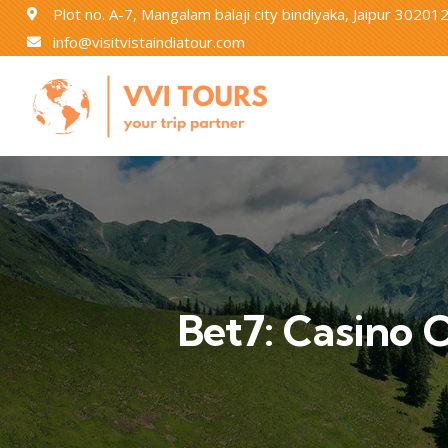
Plot no. A-7, Mangalam balaji city bindiyaka, Jaipur 30201
info@visitvistaindiatour.com
Bet7: Casino O