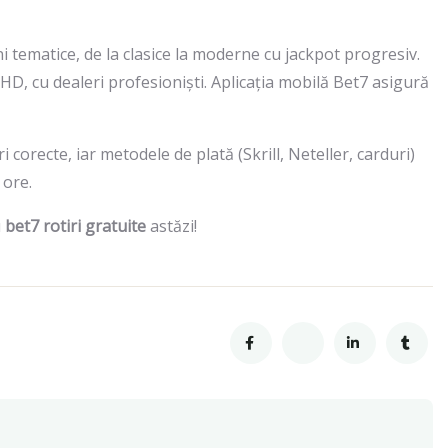
i tematice, de la clasice la moderne cu jackpot progresiv.
 HD, cu dealeri profesioniști. Aplicația mobilă Bet7 asigură
 corecte, iar metodele de plată (Skrill, Neteller, carduri)
 ore.
u
bet7 rotiri gratuite
astăzi!