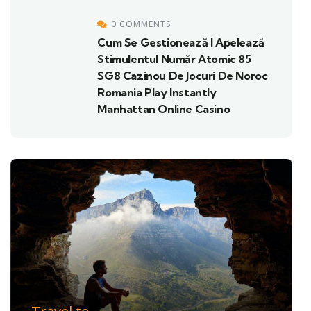
0 COMMENTS
Cum Se Gestionează I Apelează
Stimulentul Număr Atomic 85
SG8 Cazinou De Jocuri De Noroc
Romania Play Instantly
Manhattan Online Casino