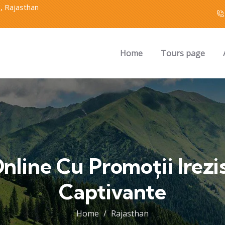
2, Rajasthan
Home
Tours page
nline Cu Promoții Irezist
Captivante
Home
Rajasthan