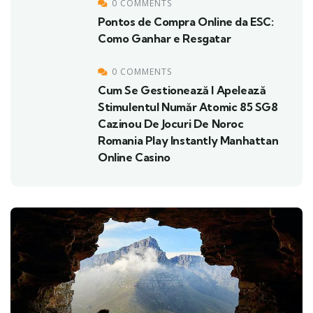
0 COMMENTS
Pontos de Compra Online da ESC:
Como Ganhar e Resgatar
0 COMMENTS
Cum Se Gestionează I Apelează
Stimulentul Număr Atomic 85 SG8
Cazinou De Jocuri De Noroc
Romania Play Instantly Manhattan
Online Casino