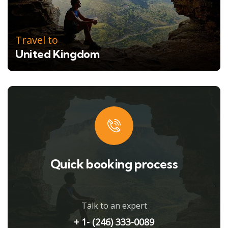
Travel to
United Kingdom
Quick booking process
Talk to an expert
+ 1- (246) 333-0089