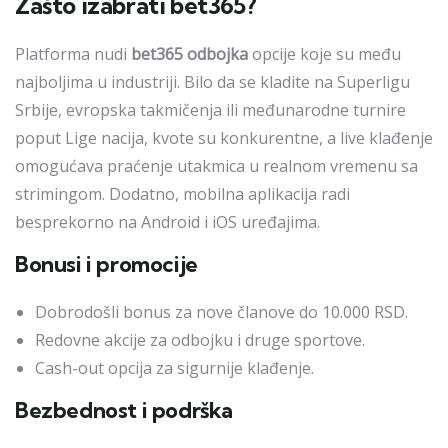
Zašto izabrati bet365?
Platforma nudi
bet365 odbojka
opcije koje su među
najboljima u industriji. Bilo da se kladite na Superligu
Srbije, evropska takmičenja ili međunarodne turnire
poput Lige nacija, kvote su konkurentne, a live klađenje
omogućava praćenje utakmica u realnom vremenu sa
strimingom. Dodatno, mobilna aplikacija radi
besprekorno na Android i iOS uređajima.
Bonusi i promocije
Dobrodošli bonus za nove članove do 10.000 RSD.
Redovne akcije za odbojku i druge sportove.
Cash-out opcija za sigurnije klađenje.
Bezbednost i podrška