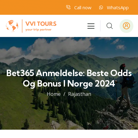
Call now
WhatsApp
Bet365 Anmeldelse: Beste Odds
Og Bonus I Norge 2024
Home
Rajasthan