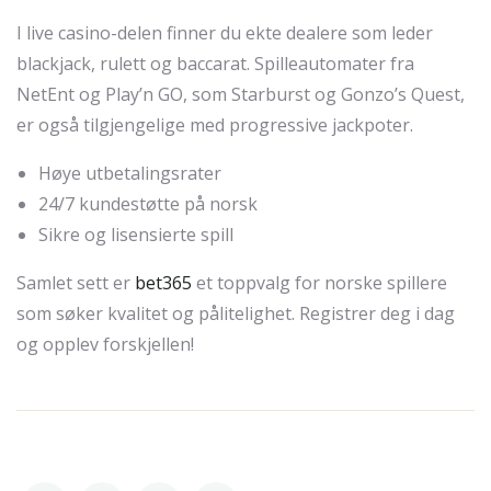
I live casino-delen finner du ekte dealere som leder
blackjack, rulett og baccarat. Spilleautomater fra
NetEnt og Play’n GO, som Starburst og Gonzo’s Quest,
er også tilgjengelige med progressive jackpoter.
Høye utbetalingsrater
24/7 kundestøtte på norsk
Sikre og lisensierte spill
Samlet sett er
bet365
et toppvalg for norske spillere
som søker kvalitet og pålitelighet. Registrer deg i dag
og opplev forskjellen!