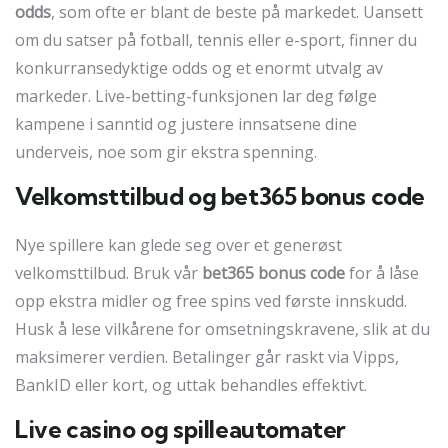
odds
, som ofte er blant de beste på markedet. Uansett
om du satser på fotball, tennis eller e-sport, finner du
konkurransedyktige odds og et enormt utvalg av
markeder. Live-betting-funksjonen lar deg følge
kampene i sanntid og justere innsatsene dine
underveis, noe som gir ekstra spenning.
Velkomsttilbud og bet365 bonus code
Nye spillere kan glede seg over et generøst
velkomsttilbud. Bruk vår
bet365 bonus code
for å låse
opp ekstra midler og free spins ved første innskudd.
Husk å lese vilkårene for omsetningskravene, slik at du
maksimerer verdien. Betalinger går raskt via Vipps,
BankID eller kort, og uttak behandles effektivt.
Live casino og spilleautomater