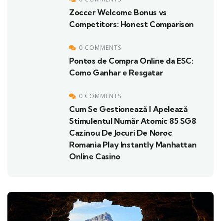
Zoccer Welcome Bonus vs
Competitors: Honest Comparison
0 COMMENTS
Pontos de Compra Online da ESC:
Como Ganhar e Resgatar
0 COMMENTS
Cum Se Gestionează I Apelează
Stimulentul Număr Atomic 85 SG8
Cazinou De Jocuri De Noroc
Romania Play Instantly Manhattan
Online Casino