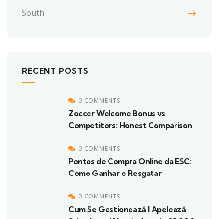
South
RECENT POSTS
0 COMMENTS
Zoccer Welcome Bonus vs
Competitors: Honest Comparison
0 COMMENTS
Pontos de Compra Online da ESC:
Como Ganhar e Resgatar
0 COMMENTS
Cum Se Gestionează I Apelează