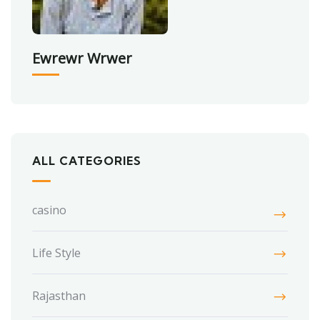
Ewrewr Wrwer
ALL CATEGORIES
casino
Life Style
Rajasthan