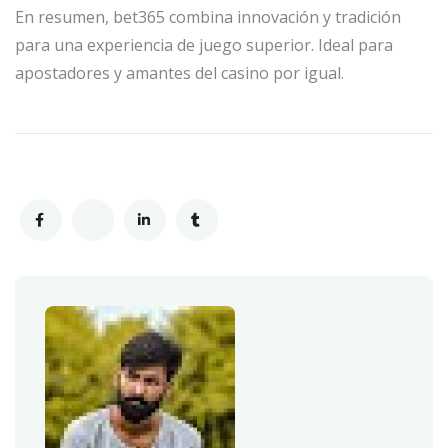
En resumen, bet365 combina innovación y tradición
para una experiencia de juego superior. Ideal para
apostadores y amantes del casino por igual.