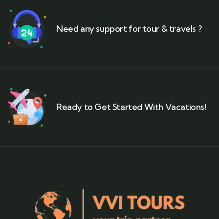
Need any support for tour & travels ?
Ready to Get Started With Vacations!