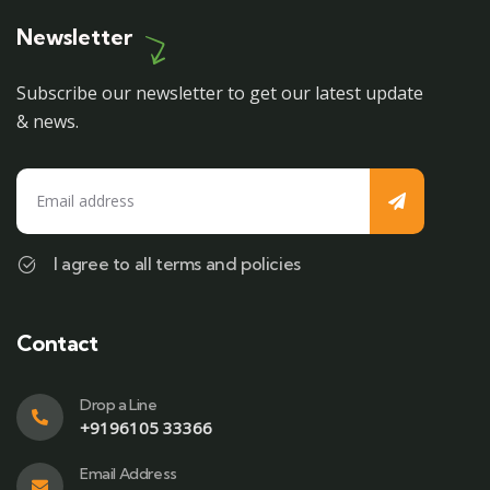
Newsletter
Subscribe our newsletter to get our latest update
& news.
I agree to all terms and policies
Contact
Drop a Line
+9196105 33366
Email Address