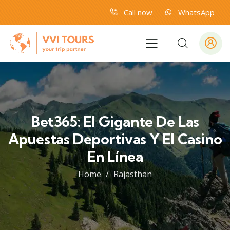
Call now
WhatsApp
Bet365: El Gigante De Las
Apuestas Deportivas Y El Casino
En Línea
Home
Rajasthan