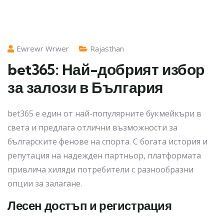
Ewrewr Wrwer
Rajasthan
bet365: Най-добрият избор
за залози в България
bet365 е един от най-популярните букмейкъри в
света и предлага отлични възможности за
българските фенове на спорта. С богата история и
репутация на надежден партньор, платформата
привлича хиляди потребители с разнообразни
опции за залагане.
Лесен достъп и регистрация