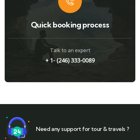
Quick booking process
Talk to an expert
+ 1- (246) 333-0089
Need any support for tour & travels ?