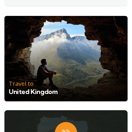
Travel to
United Kingdom