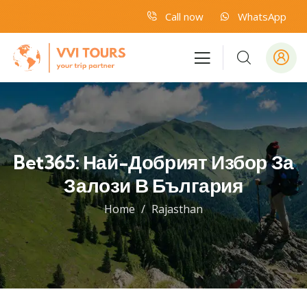
Call now
WhatsApp
Bet365: Най-Добрият Избор За
Залози В България
Home
Rajasthan