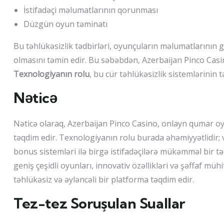
İstifadəçi məlumatlarının qorunması
Düzgün oyun təminatı
Bu təhlükəsizlik tədbirləri, oyunçuların məlumatlarının gi
olmasını təmin edir. Bu səbəbdən, Azerbaijan Pinco Casin
Texnologiyanın rolu
, bu cür təhlükəsizlik sistemlərinin tə
Nəticə
Nəticə olaraq, Azerbaijan Pinco Casino, onlayn qumar o
təqdim edir. Texnologiyanın rolu burada əhəmiyyətlidir; v
bonus sistemləri ilə birgə istifadəçilərə mükəmməl bir t
geniş çeşidli oyunları, innovativ özəllikləri və şəffaf mühi
təhlükəsiz və əyləncəli bir platforma təqdim edir.
Tez-tez Soruşulan Suallar