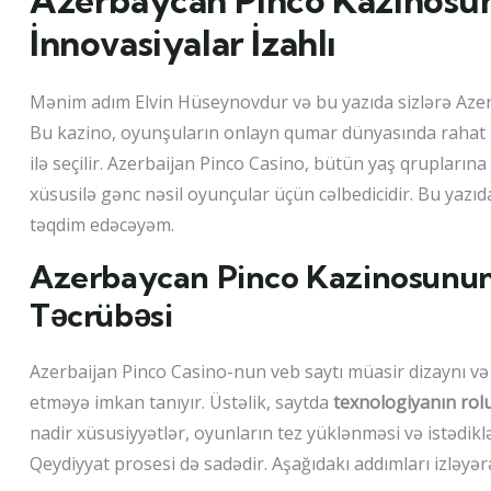
Azerbaycan Pinco Kazinosun
İnnovasiyalar İzahlı
Mənim adım Elvin Hüseynovdur və bu yazıda sizlərə Azer
Bu kazino, oyunşuların onlayn qumar dünyasında rahat b
ilə seçilir. Azerbaijan Pinco Casino, bütün yaş qrupların
xüsusilə gənc nəsil oyunçular üçün cəlbedicidir. Bu yazıda 
təqdim edəcəyəm.
Azerbaycan Pinco Kazinosunun 
Təcrübəsi
Azerbaijan Pinco Casino-nun veb saytı müasir dizaynı və sa
etməyə imkan tanıyır. Üstəlik, saytda
texnologiyanın rol
nadir xüsusiyyətlər, oyunların tez yüklənməsi və istədikl
Qeydiyyat prosesi də sadədir. Aşağıdakı addımları izləyərə