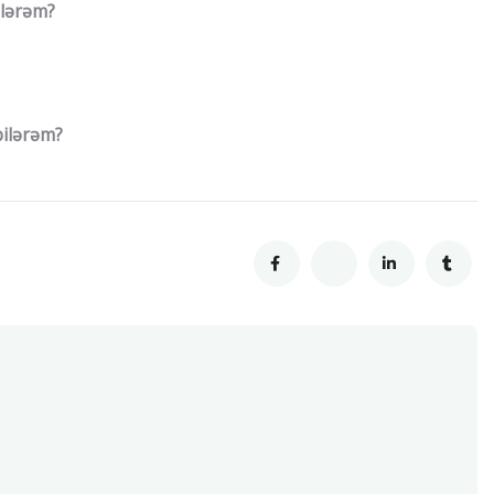
ilərəm?
bilərəm?