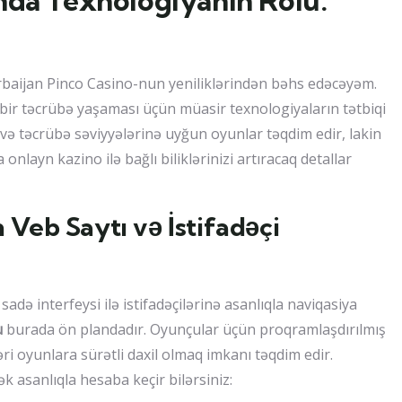
da Texnologiyanın Rolu:
baijan Pinco Casino-nun yeniliklərindən bəhs edəcəyəm.
ir təcrübə yaşaması üçün müasir texnologiyaların tətbiqi
a və təcrübə səviyyələrinə uyğun oyunlar təqdim edir, lakin
onlayn kazino ilə bağlı biliklərinizi artıracaq detallar
Veb Saytı və İstifadəçi
də interfeysi ilə istifadəçilərinə asanlıqla naviqasiya
u
burada ön plandadır. Oyunçular üçün proqramlaşdırılmış
əri oyunlara sürətli daxil olmaq imkanı təqdim edir.
k asanlıqla hesaba keçir bilərsiniz: