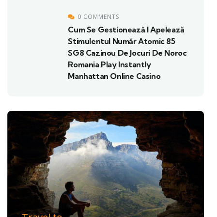
0 COMMENTS
Cum Se Gestionează I Apelează
Stimulentul Număr Atomic 85
SG8 Cazinou De Jocuri De Noroc
Romania Play Instantly
Manhattan Online Casino