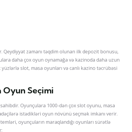
r. Qeydiyyat zamanı təqdim olunan ilk depozit bonusu,
unçulara daha çox oyun oynamağa və kazinoda daha uzun
yüzlərlə slot, masa oyunları və canlı kazino təcrübəsi
a Oyun Seçimi
 sahibdir. Oyunçulara 1000-dən çox slot oyunu, masa
fadəçilərə istədikləri oyun növünü seçmək imkanı verir.
temləri, oyunçuların maraqlandığı oyunları sürətlə
r: