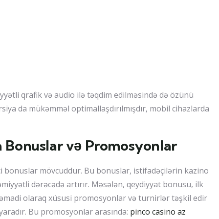
yətli qrafik və audio ilə təqdim edilməsində də özünü
rsiya da mükəmməl optimallaşdırılmışdır, mobil cihazlarda
 Bonuslar və Promosyonlar
i bonuslar mövcuddur. Bu bonuslar, istifadəçilərin kazino
əmiyyətli dərəcədə artırır. Məsələn, qeydiyyat bonusu, ilk
təmadi olaraq xüsusi promosyonlar və turnirlər təşkil edir
 yaradır. Bu promosyonlar arasında:
pinco casino az