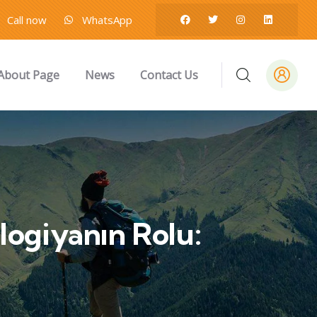
Call now
WhatsApp
About Page
News
Contact Us
ogiyanın Rolu: