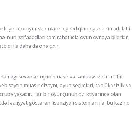
zliliyini qoruyur və onların oynadıqları oyunların ədalətli
o-nun istifadəçiləri tam rahatlıqla oyun oynaya bilərlər.
tbiqi ilə daha da önə çıxır.
ynamağı sevənlər üçün müasir və təhlükəsiz bir mühit
eb saytın müasir dizaynı, oyun seçimləri, təhlükəsizlik və
əcrübə yaşadır. Hər bir oyunçunun öz ixtiyarında olan
tdə fəaliyyət göstərən lisenziyalı sistemləri ilə, bu kazino