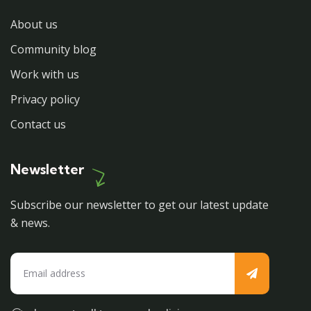
About us
Community blog
Work with us
Privacy policy
Contact us
Newsletter
Subscribe our newsletter to get our latest update
& news.