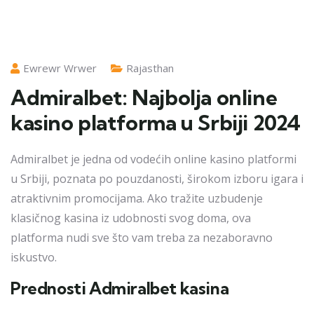
Ewrewr Wrwer
Rajasthan
Admiralbet: Najbolja online
kasino platforma u Srbiji 2024
Admiralbet je jedna od vodećih online kasino platformi
u Srbiji, poznata po pouzdanosti, širokom izboru igara i
atraktivnim promocijama. Ako tražite uzbudenje
klasičnog kasina iz udobnosti svog doma, ova
platforma nudi sve što vam treba za nezaboravno
iskustvo.
Prednosti Admiralbet kasina