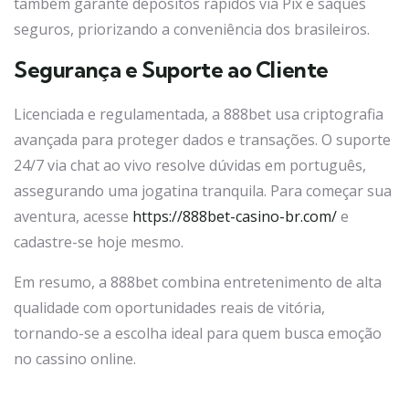
também garante depósitos rápidos via Pix e saques
seguros, priorizando a conveniência dos brasileiros.
Segurança e Suporte ao Cliente
Licenciada e regulamentada, a 888bet usa criptografia
avançada para proteger dados e transações. O suporte
24/7 via chat ao vivo resolve dúvidas em português,
assegurando uma jogatina tranquila. Para começar sua
aventura, acesse
https://888bet-casino-br.com/
e
cadastre-se hoje mesmo.
Em resumo, a 888bet combina entretenimento de alta
qualidade com oportunidades reais de vitória,
tornando-se a escolha ideal para quem busca emoção
no cassino online.