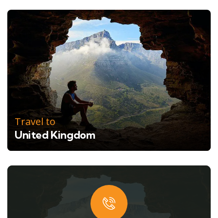
Travel to
United Kingdom