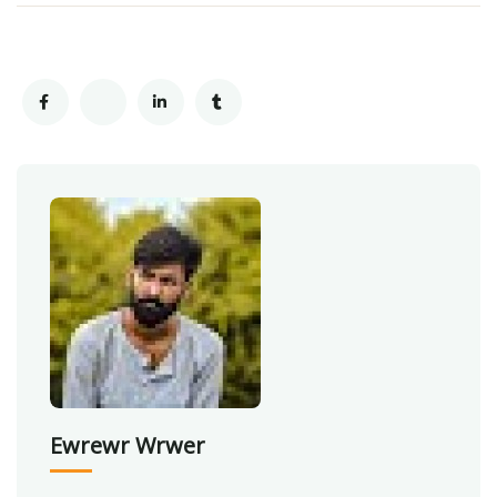
Ewrewr Wrwer