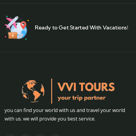
Ready to Get Started With Vacations!
you can find your world with us and travel your world
with us. we will provide you best service.