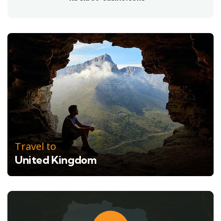
Travel to
United Kingdom