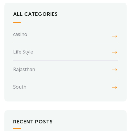
ALL CATEGORIES
casino
Life Style
Rajasthan
South
RECENT POSTS