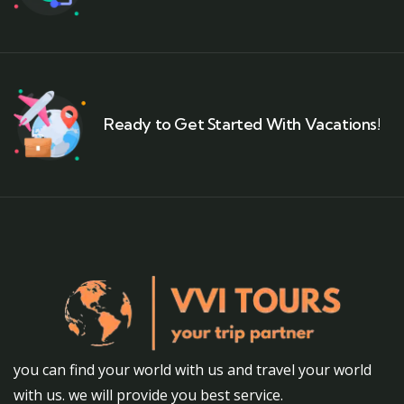
Ready to Get Started With Vacations!
you can find your world with us and travel your world
with us. we will provide you best service.