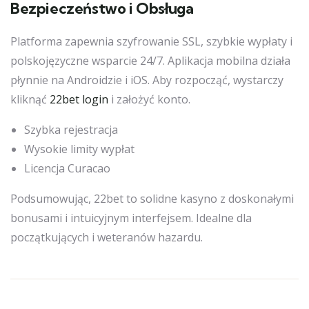
Bezpieczeństwo i Obsługa
Platforma zapewnia szyfrowanie SSL, szybkie wypłaty i
polskojęzyczne wsparcie 24/7. Aplikacja mobilna działa
płynnie na Androidzie i iOS. Aby rozpocząć, wystarczy
kliknąć
22bet login
i założyć konto.
Szybka rejestracja
Wysokie limity wypłat
Licencja Curacao
Podsumowując, 22bet to solidne kasyno z doskonałymi
bonusami i intuicyjnym interfejsem. Idealne dla
początkujących i weteranów hazardu.