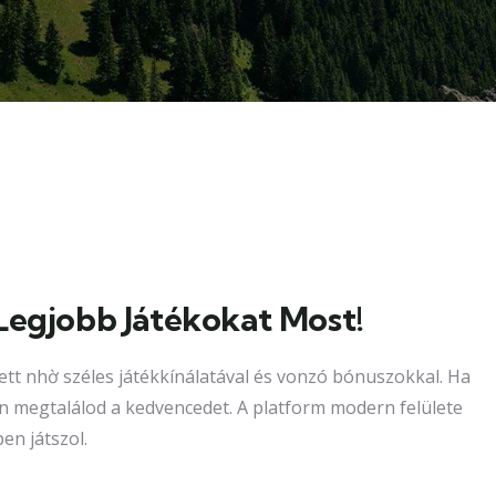
 Legjobb Játékokat Most!
tt nhờ széles játékkínálatával és vonzó bónuszokkal. Ha
osan megtalálod a kedvencedet. A platform modern felülete
en játszol.