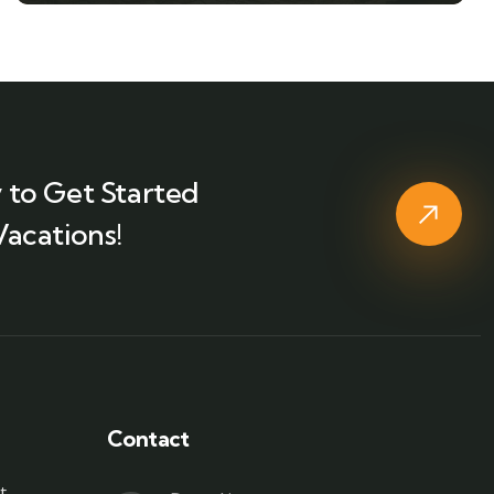
 to Get Started
Vacations!
Contact
t