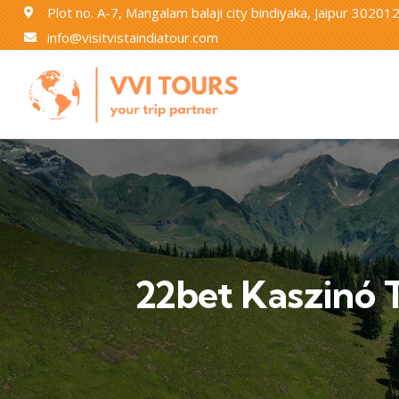
Plot no. A-7, Mangalam balaji city bindiyaka, Jaipur 30201
info@visitvistaindiatour.com
22bet Kaszinó T