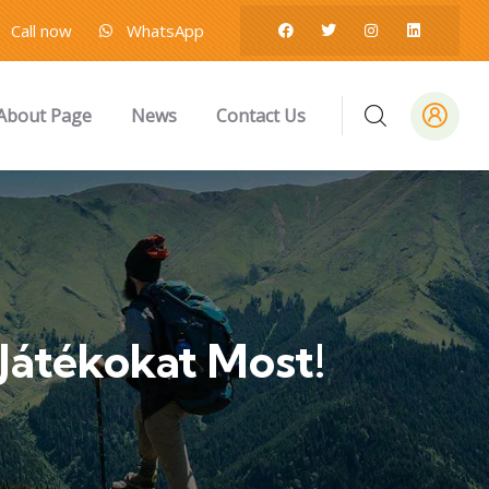
Call now
WhatsApp
About Page
News
Contact Us
 Játékokat Most!