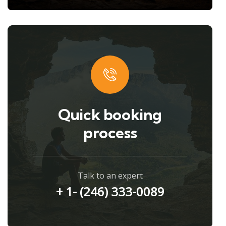
Quick booking
process
Talk to an expert
+ 1- (246) 333-0089