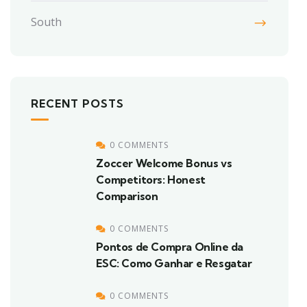
South
RECENT POSTS
0 COMMENTS
Zoccer Welcome Bonus vs
Competitors: Honest
Comparison
0 COMMENTS
Pontos de Compra Online da
ESC: Como Ganhar e Resgatar
0 COMMENTS