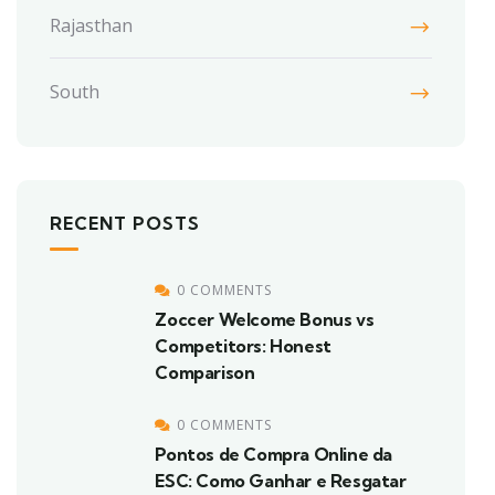
Rajasthan
South
RECENT POSTS
0 COMMENTS
Zoccer Welcome Bonus vs
Competitors: Honest
Comparison
0 COMMENTS
Pontos de Compra Online da
ESC: Como Ganhar e Resgatar