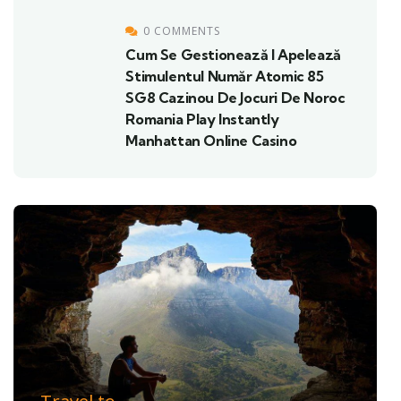
0 COMMENTS
Cum Se Gestionează I Apelează
Stimulentul Număr Atomic 85
SG8 Cazinou De Jocuri De Noroc
Romania Play Instantly
Manhattan Online Casino