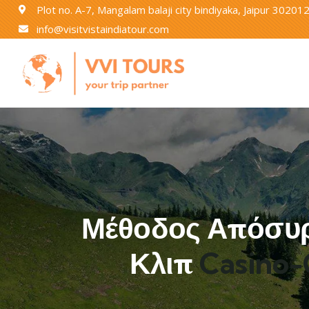
Plot no. A-7, Mangalam balaji city bindiyaka, Jaipur 30201
info@visitvistaindiatour.com
Μέθοδος Απόσυρ
Κλιπ
Casino-