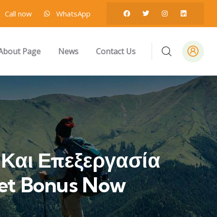
Call now
WhatsApp
About Page
News
Contact Us
Και Επεξεργασία
et Bonus Now