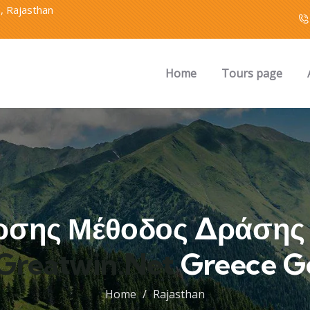
2, Rajasthan
Home
Tours page
σης Μέθοδος Δράσης 
Greatwin.net
Greece G
Home
Rajasthan